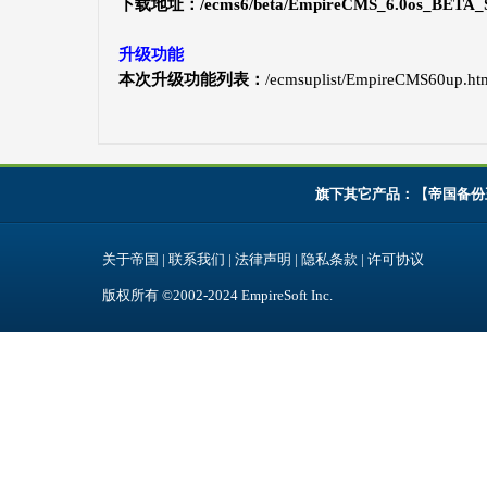
下载地址：
/ecms6/beta/EmpireCMS_6.0os_BETA
升级功能
本次升级功能列表：
/ecmsuplist/EmpireCMS60up.ht
旗下其它产品：【
帝国备份
关于帝国
|
联系我们
|
法律声明
|
隐私条款
|
许可协议
版权所有 ©2002-2024
EmpireSoft Inc
.