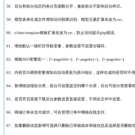
58、后台和前台动态列表分页函数分开，修改前台不影响后台样式。
59、模型表单生成文件增加访问权限识别、模型元素扩展名改为.txt。
60、e/date/template模板扩展名改为.txt，防止访问提示php错误。
61、增加默认一级栏目导航变量，参数设置可设置分隔符。
62、模板SEO变量统一：[!--pagetitle--]、[!--pagekey--]、[!--pagedes--]
63、内容页JS调用变量增加后自动更新为原JS地址，这样生成内容页时不
64、新增错误报告分类，前台可设置提交到哪个分类，后台可按分类查看
65、是否开启直接下载后台参数设置直接设置，不用在文件中设置。
66、商城订单未支付成功，可在管理订单中继续在线支付。
67、批量删除信息新增可选择只删除已审核或未审核信息及选择是否删除信息