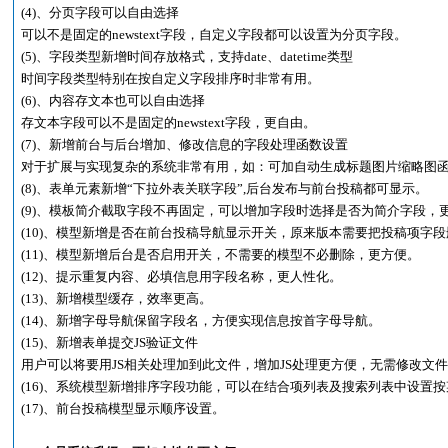
(4)、分页字段可以自由选择
可以不是固定的newstext字段，自定义字段都可以设置为分页字段。
(5)、字段类型新增时间存放格式，支持date、datetime类型
时间字段类型特别在按自定义字段排序时非常有用。
(6)、内容存文本也可以自由选择
存文本字段可以不是固定的newstext字段，更自由。
(7)、新增前台与后台增加、修改信息的字段处理函数设置
对于扩展与实现复杂的系统非常有用，如：可加自动生成标题图片缩略图
(8)、表单元素新增“下拉外表关联字段”,后台发布与前台投稿都可显示。
(9)、模板简介截取字段不再固定，可以增加字段时选择是否为简介字段，
(10)、模型新增是否在前台投稿导航显示开关，原来版本需要把投稿项字
(11)、模型新增后台是否启用开关，不需要的模型不必删除，更方便。
(12)、提示重复内容、必填信息用字段名称，更人性化。
(13)、新增模型缓存，效率更高。
(14)、新增字母导航保留字段名，方便实现信息按首字母导航。
(15)、新增表单提交JS验证文件
用户可以将要用JS相关处理加到此文件，增加JS处理更方便，无需修改文
(16)、系统模型新增排序字段功能，可以在结合项列表及搜索列表中设置
(17)、前台投稿模型显示顺序设置。