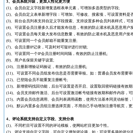
3、会员系统升级，更加人性化更方便
(1)、会员自定义字段新增复选框表单元素，可增加多选类型的字段;
(2)、会员自定义表单新增字段：可增加、可修改、搜索项，可设置资料是
(3)、前台会员列表支持自定义字段搜索、支持设置多种会员列表样式，可
(4)、可设置会员注册多久后才能发布信息，有效的防止灌水机及恶意用户发
(5)、可设置会员每天最大发布信息数量，有效的防止灌水机及恶意用户发布
(6)、可设置同一个会员邮箱不能重复注册;
(7)、会员注册IP记录，可及时对可疑IP进行封锁;
(8)、可设置同一个IP会员注册时间间隔，有效的防止注册机;
(9)、用户名保留关键字设置;
(10)、注册新增验证码验证，有效的防止注册机;
(11)、可设置不同会员组发布信息是否需要审核。如：普通会员发布需要审
(12)、已登陆会员不能重复注册帐号;
(13)、新增密码找回功能，后台可设置是否开启、设置取回密码链接有效期
(14)、会员支持邮件激活、后台可设置激活帐号链接有效期和邮件内容，可
(15)、内置会员信息调用、会员列表调用函数，使用方法基本同灵动标签，
(16)、默认内置多会员组注册选择页面，不用自己手动增加注册导航页，更
4、评论系统支持自定义字段、支持分表
(1)、不同栏目可设置不同的评论模板，使网站栏目更加个性。
(2)、评论支持自定义字段，可自定义增加评论项，如：可设置多项的评分