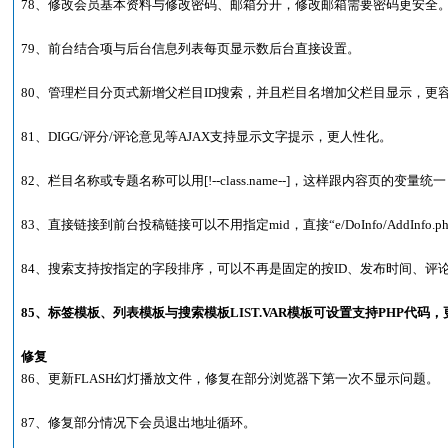
78、修改会员基本资料与修改密码、邮箱分开，修改邮箱需要密码更安全
79、前台结合项与后台信息列表每页显示数后台直接设置。
80、管理栏目分页式新增父栏目ID搜索，并且栏目名增加父栏目显示，更
81、DIGG/评分/评论意见等AJAX支持显示文字提示，更人性化。
82、栏目名称或专题名称可以用[!--class.name--]，这样跟内容页的变量统一，当然
83、直接链接到前台投稿链接可以不用指定mid，直接“e/DoInfo/AddInfo.php
84、搜索支持按指定的字段排序，可以不再是固定的按ID、发布时间、评
85、标签模板、列表模板与搜索模板LIST.VAR模板可设置支持PHP代码
修复
86、更新FLASH幻灯播放文件，修复在部分浏览器下第一次不显示问题。
87、修复部分情况下会员退出地址循环。