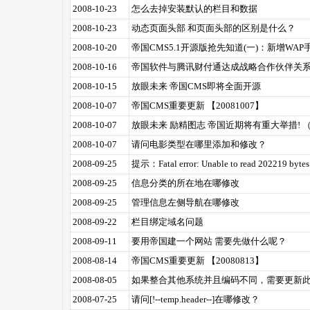
2008-10-23
怎么去掉安装默认的栏目和数据
2008-10-23
动态页面头部 和页面头部的区别是什么？
2008-10-20
帝国CMS5.1开源版抢先知道(一)：新增WA
2008-10-16
帝国软件与腾讯财付通达成战略合作伙伴关
2008-10-15
放眼未来 帝国CMS即将全面开源
2008-10-07
帝国CMS重要更新 【20081007】
2008-10-07
放眼未来 励精图志 帝国近期将有重大举措! （
2008-10-07
请问电影类型在哪里添加和修改？
2008-09-25
提示：Fatal error: Unable to read 202219 bytes
2008-09-25
信息分类的所在地在哪修改
2008-09-25
管理信息左侧导航在哪修改
2008-09-22
栏目绑定域名问题
2008-09-11
要用帝国建一个网站 需要先做什么呢？
2008-08-14
帝国CMS重要更新 【20080813】
2008-08-05
如果整合其他系统并且编码不同，需要更新此文件
2008-07-25
请问[!--temp.header--]在哪修改？