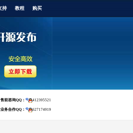
支持
教程
购买
售前咨询QQ：
412395521
业务合作QQ：
627174919