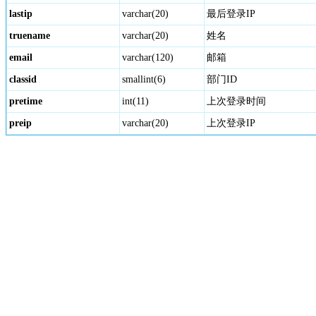
lastip
varchar(20)
最后登录IP
truename
varchar(20)
姓名
email
varchar(120)
邮箱
classid
smallint(6)
部门ID
pretime
int(11)
上次登录时间
preip
varchar(20)
上次登录IP