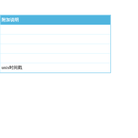
附加说明
unix时间戳