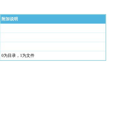
附加说明
0为目录，1为文件