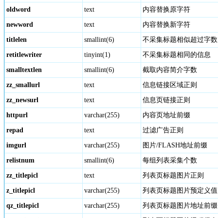
oldword
text
内容替换原字符
newword
text
内容替换新字符
titlelen
smallint(6)
不采集标题相似超过字数
retitlewriter
tinyint(1)
不采集标题相同的信息
smalltextlen
smallint(6)
截取内容简介字数
zz_smallurl
text
信息链接区域正则
zz_newsurl
text
信息页链接正则
httpurl
varchar(255)
内容页地址前缀
repad
text
过滤广告正则
imgurl
varchar(255)
图片/FLASH地址前缀
relistnum
smallint(6)
每组列表采集个数
zz_titlepicl
text
列表页标题图片正则
z_titlepicl
varchar(255)
列表页标题图片预定义值
qz_titlepicl
varchar(255)
列表页标题图片地址前缀