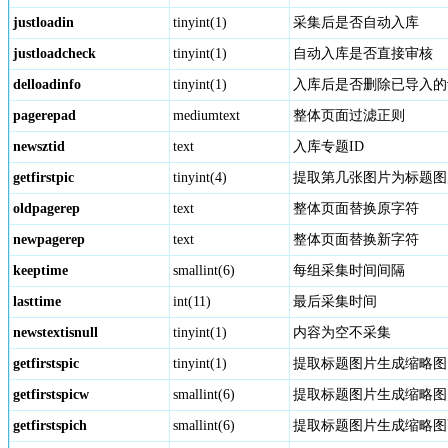
justloadin
tinyint(1)
采集后是否自动入库
justloadcheck
tinyint(1)
自动入库是否直接审核
delloadinfo
tinyint(1)
入库后是否删除已导入的
pagerepad
mediumtext
整体页面过滤正则
newsztid
text
入库专题ID
getfirstpic
tinyint(4)
提取第几张图片为标题图
oldpagerep
text
整体页面替换原字符
newpagerep
text
整体页面替换新字符
keeptime
smallint(6)
每组采集时间间隔
lasttime
int(11)
最后采集时间
newstextisnull
tinyint(1)
内容为空不采集
getfirstspic
tinyint(1)
提取标题图片生成缩略图
getfirstspicw
smallint(6)
提取标题图片生成缩略图
getfirstspich
smallint(6)
提取标题图片生成缩略图