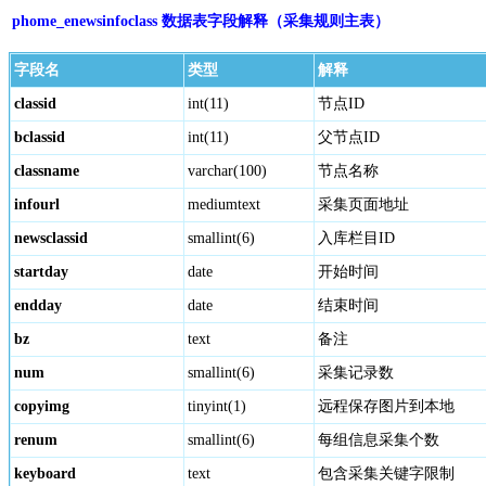
phome_enewsinfoclass 数据表字段解释（采集规则主表）
字段名
类型
解释
classid
int(11)
节点ID
bclassid
int(11)
父节点ID
classname
varchar(100)
节点名称
infourl
mediumtext
采集页面地址
newsclassid
smallint(6)
入库栏目ID
startday
date
开始时间
endday
date
结束时间
bz
text
备注
num
smallint(6)
采集记录数
copyimg
tinyint(1)
远程保存图片到本地
renum
smallint(6)
每组信息采集个数
keyboard
text
包含采集关键字限制