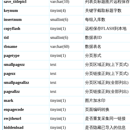
save_titlepicl
varchar(10)
列表页标题图片远程保存
keynum
tinyint(4)
关键字截取标题字数
insertnum
smallint(6)
每组入库数
copyflash
tinyint(1)
远程保存FLASH到本地
tid
smallint(6)
数据表ID
tbname
varchar(60)
数据表名
pagetype
tinyint(1)
分页形式
smallpagezz
text
分页区域正则(上下页式)
pagezz
text
分页链接正则(上下页式)
smallpageallzz
text
分页区域正则(全部列出)
pageallzz
text
分页链接正则(全部列出)
mark
tinyint(1)
图片加水印
enpagecode
tinyint(1)
页面编码转换
recjtheurl
tinyint(1)
是否重复采集同一链接
hiddenload
tinyint(1)
是否隐藏已导入的信息