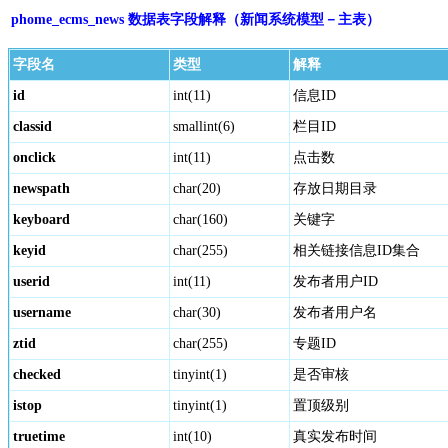
phome_ecms_news 数据表字段解释（新闻系统模型－主表）
字段名
类型
解释
id
int(11)
信息ID
classid
smallint(6)
栏目ID
onclick
int(11)
点击数
newspath
char(20)
存放日期目录
keyboard
char(160)
关键字
keyid
char(255)
相关链接信息ID集合
userid
int(11)
发布者用户ID
username
char(30)
发布者用户名
ztid
char(255)
专题ID
checked
tinyint(1)
是否审核
istop
tinyint(1)
置顶级别
truetime
int(10)
真实发布时间